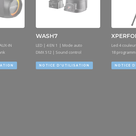
WASH7
XPERFO
 AUX-IN
LED | 4 EN 1 | Mode auto
Led 4 couleurs
ank
DMX 512 | Sound control
18 programm
SATION
NOTICE D'UTILISATION
NOTICE D