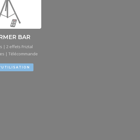
RMER BAR
 | 2 effets Friztal
es | Télécommande
'UTILISATION