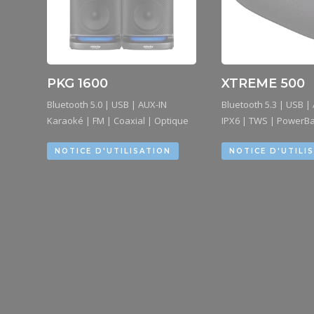
PKG 1600
XTREME 500
Bluetooth 5.0 | USB | AUX-IN
Bluetooth 5.3 | USB |
Karaoké | FM | Coaxial | Optique
IPX6 | TWS | PowerB
NOTICE D'UTILISATION
NOTICE D'UTILI